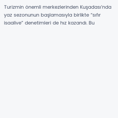
Turizmin önemli merkezlerinden Kuşadası’nda
yaz sezonunun başlamasıyla birlikte “sıfır
işgaliye” denetimleri de hız kazandı. Bu
kapsamda Kuşadası Belediyesi Zabıta
Müdürlüğü ekipleri, Kadınlar Denizi Plajı’nda
faaliyet gösteren işletmelerin belirlenen
kurallara uyup uymadığını denetledi.
Kuşadası Belediyesi, Belediye Başkanı Ömer
Günel tarafından 2019 yılında başlatılan “sıfır
işgaliye” uygulamasını kararlılıkla sürdürüyor.
Yaz sezonuyla birlikte yerli ve yabancı turistleri
ağırlamaya başlayan kentte, zabıta ekipleri