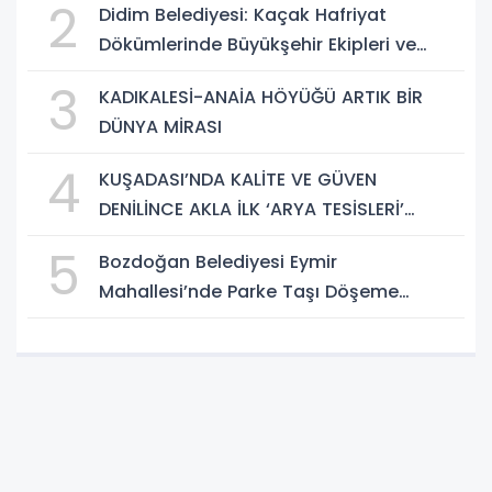
2
Didim Belediyesi: Kaçak Hafriyat
Dökümlerinde Büyükşehir Ekipleri ve
Taşeron Firmalar Tespit Edildi
3
KADIKALESİ-ANAİA HÖYÜĞÜ ARTIK BİR
DÜNYA MİRASI
4
KUŞADASI’NDA KALİTE VE GÜVEN
DENİLİNCE AKLA İLK ‘ARYA TESİSLERİ’
GELİYOR
5
Bozdoğan Belediyesi Eymir
Mahallesi’nde Parke Taşı Döşeme
Çalışması Tamamlandı