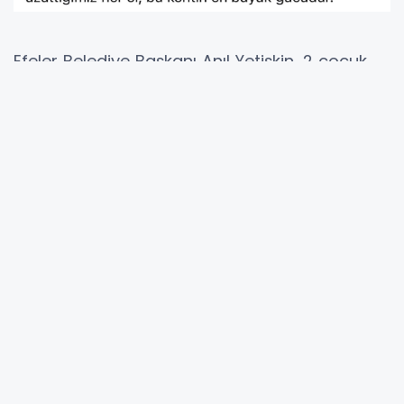
Efeler Belediye Başkanı Anıl Yetişkin, 2 çocuk
ve annenin hayatını kurtaran mesai
arkadaşlarını tebrik etti.
Efeler Belediyesi Park ve Bahçeler Müdürlüğü
ekipleri, sergiledikleri büyük bir fedakarlıkla
vatandaşların takdirini topladı. Göreve gittikleri
esnada su kanalına düşen aracı gören ekipte
yer alan Ahmet Katılmış sulama kanalına
atlayarak 2 çocuk ve annenin yaşama
tutunmasını sağladı.