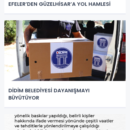
EFELER’DEN GÜZELHİSAR’A YOL HAMLESİ
DİDİM BELEDİYESİ DAYANIŞMAYI
BÜYÜTÜYOR