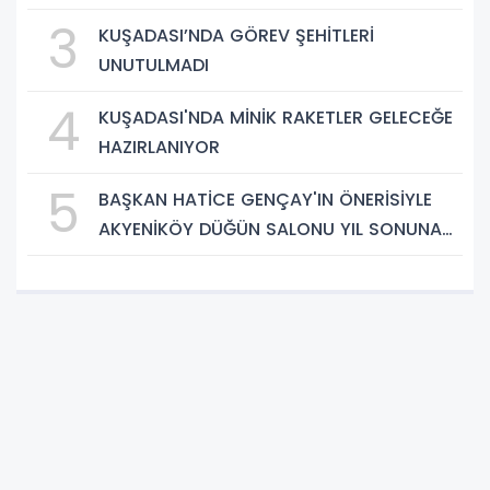
3
KUŞADASI’NDA GÖREV ŞEHİTLERİ
UNUTULMADI
4
KUŞADASI'NDA MİNİK RAKETLER GELECEĞE
HAZIRLANIYOR
5
BAŞKAN HATİCE GENÇAY'IN ÖNERİSİYLE
AKYENİKÖY DÜĞÜN SALONU YIL SONUNA
KADAR ÜCRETSİZ