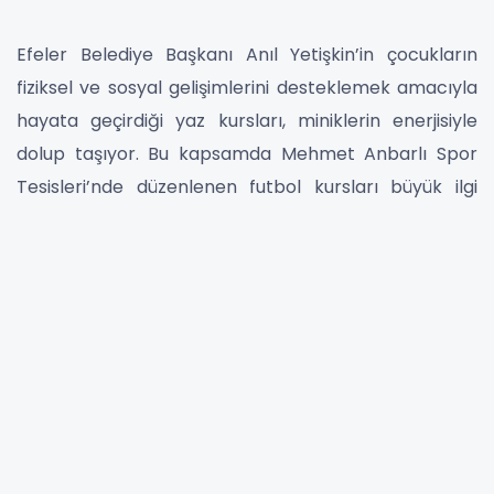
Efeler Belediye Başkanı Anıl Yetişkin’in çocukların
fiziksel ve sosyal gelişimlerini desteklemek amacıyla
hayata geçirdiği yaz kursları, miniklerin enerjisiyle
dolup taşıyor. Bu kapsamda Mehmet Anbarlı Spor
Tesisleri’nde düzenlenen futbol kursları büyük ilgi
görüyor.
Alanında uzman antrenörler eşliğinde
gerçekleştirilen antrenmanlarda çocuklar hem spor
yapıyor hem de takım olmanın, birlikte başarmanın
heyecanını yaşıyor. Eğlenerek öğrenen minikler,
sahada attıkları her pasla sadece futbolu değil,
dostluğu, dayanışmayı ve disiplini de öğreniyor.