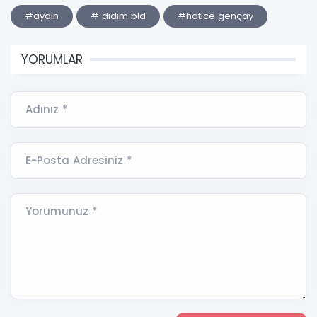
#aydın
# didim bld
#hatice gençay
YORUMLAR
Adınız *
E-Posta Adresiniz *
Yorumunuz *