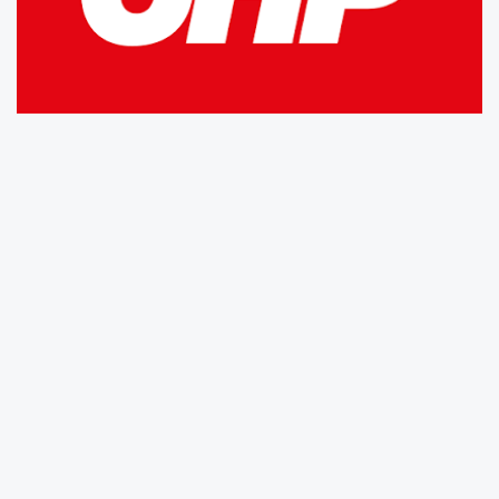
KAMUOYUNA
Yine baskı, yine algı siyaseti!
AKP Aydın İl Başkanı Mehmet Erdem, pazartesi
günü kentimiz de görev yapan muhtarlar ve
azaların AKP’ye üye olacağını iddia etmektedir.