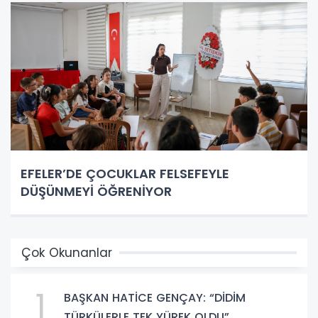
EFELER’DE ÇOCUKLAR FELSEFEYLE
DÜŞÜNMEYİ ÖĞRENİYOR
Çok Okunanlar
1
BAŞKAN HATİCE GENÇAY: “DİDİM
TÜRKÜLERLE TEK YÜREK OLDU”