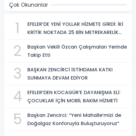
Çok Okunanlar
1
EFELER’DE YENİ YOLLAR HİZMETE GİRDİ: İKİ
KRİTİK NOKTADA 25 BİN METREKARELİK
DÖNÜŞÜM
2
Başkan Vekili Özcan Çalışmaları Yerinde
Takip Etti
3
BAŞKAN ZENCİRCİ İSTİHDAMA KATKI
SUNMAYA DEVAM EDİYOR
4
EFELER’DEN KOCAGÜR’E DAYANIŞMA ELİ:
ÇOCUKLAR İÇİN MOBİL BAKIM HİZMETİ
5
Başkan Zencirci: “Yeni Mahalle’mizi de
Doğalgaz Konforuyla Buluşturuyoruz”