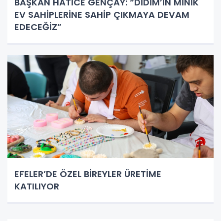
BAŞKAN HATİCE GENÇAY: “DİDİM’İN MİNİK
EV SAHİPLERİNE SAHİP ÇIKMAYA DEVAM
EDECEĞİZ”
EFELER’DE ÖZEL BİREYLER ÜRETİME
KATILIYOR