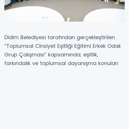
Didim Belediyesi tarafından gerçekleştirilen
“Toplumsal Cinsiyet Eşitliği Eğitimi Erkek Odak
Grup Çalışması” kapsamında; eşitlik,
farkındalık ve toplumsal dayanışma konuları
ele alındı.
Toplumsal cinsiyet eşitliği konusunda
farkındalık oluşturmak amacıyla düzenlenen
çalışmada; erkeklerin toplumsal roller, eşitlik
anlayışı ve ortak yaşam kültürü üzerine