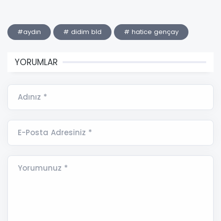
#aydın
# didim bld
# hatice gençay
YORUMLAR
Adınız *
E-Posta Adresiniz *
Yorumunuz *