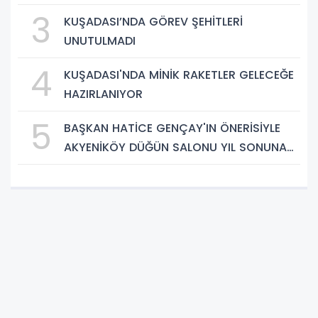
3
KUŞADASI’NDA GÖREV ŞEHİTLERİ
UNUTULMADI
4
KUŞADASI'NDA MİNİK RAKETLER GELECEĞE
HAZIRLANIYOR
5
BAŞKAN HATİCE GENÇAY'IN ÖNERİSİYLE
AKYENİKÖY DÜĞÜN SALONU YIL SONUNA
KADAR ÜCRETSİZ