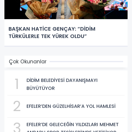
BAŞKAN HATİCE GENÇAY: “DİDİM
TÜRKÜLERLE TEK YÜREK OLDU”
Çok Okunanlar
1
DİDİM BELEDİYESİ DAYANIŞMAYI
BÜYÜTÜYOR
2
EFELER’DEN GÜZELHİSAR’A YOL HAMLESİ
3
EFELER’DE GELECEĞİN YILDIZLARI MEHMET