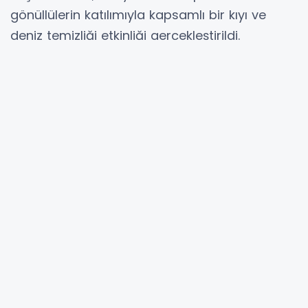
gönüllülerin katılımıyla kapsamlı bir kıyı ve
deniz temizliği etkinliği gerçekleştirildi.
Güvercinada ve Yılancı Burnu mevkiinde
düzenlenen etkinlik yaklaşık 3 saat sürdü ve
toplam 200 kilogram atık toplandı.
Temizlik çalışması, Kuşadası Belediyesi’nin
desteğiyle Habitat4life, Kiwi Watersports,
Kuşadası Ayyıldız Doğa İhtisas Spor Kulübü,
Kuşadası Zirve Keşif Grubu ve Jade Beach iş
birliğinde gerçekleştirildi. Etkinliğe profesyonel
dalgıçların da aralarında bulunduğu çok
sayıda gönüllü katıldı.