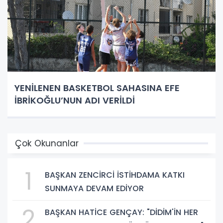
YENİLENEN BASKETBOL SAHASINA EFE
İBRİKOĞLU’NUN ADI VERİLDİ
Çok Okunanlar
1
BAŞKAN ZENCİRCİ İSTİHDAMA KATKI
SUNMAYA DEVAM EDİYOR
2
BAŞKAN HATİCE GENÇAY: "DİDİM'İN HER