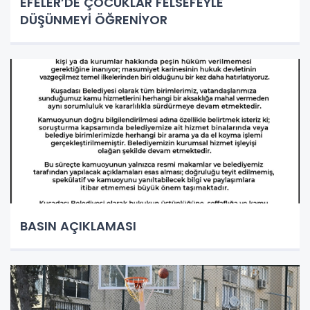
EFELER’DE ÇOCUKLAR FELSEFEYLE
DÜŞÜNMEYİ ÖĞRENİYOR
BASIN AÇIKLAMASI