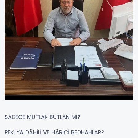
SADECE MUTLAK BUTLAN MI?
PEKİ YA DÂHİLİ VE HÂRİCİ BEDHAHLAR?