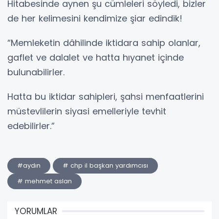
Hitabesinde aynen şu cümleleri söyledi, bizler
de her kelimesini kendimize şiar edindik!
“Memleketin dâhilinde iktidara sahip olanlar,
gaflet ve dalalet ve hatta hıyanet içinde
bulunabilirler.
Hatta bu iktidar sahipleri, şahsi menfaatlerini
müstevlilerin siyasi emelleriyle tevhit
edebilirler.”
#aydın
# chp il başkan yardımcısı
# mehmet aslan
YORUMLAR