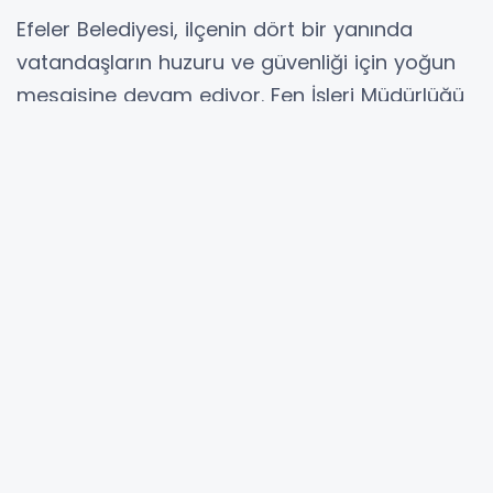
Efeler Belediyesi, ilçenin dört bir yanında
vatandaşların huzuru ve güvenliği için yoğun
mesaisine devam ediyor. Fen İşleri Müdürlüğü
ile Temizlik İşleri Müdürlüğü ekiplerinin
koordineli ve ortak çalışmasıyla, Efeler
Mahallesi’nde meydana gelen su patlağı ile
inşaat atıklarının oluşturduğu mağduriyete
anında müdahale edildi.
EKİPLER SEFERBER OLDU, SOKAK PIRIL PIRIL YAPILDI
Efeler Mahallesi 1341 Sokak’ta, Aydın Büyükşehir
Belediyesi Su ve Kanalizasyon İdaresi (ASKİ)
hattında yaşanan içme suyu boru hattı
patlağı, çevredeki bir inşaat alanından akan