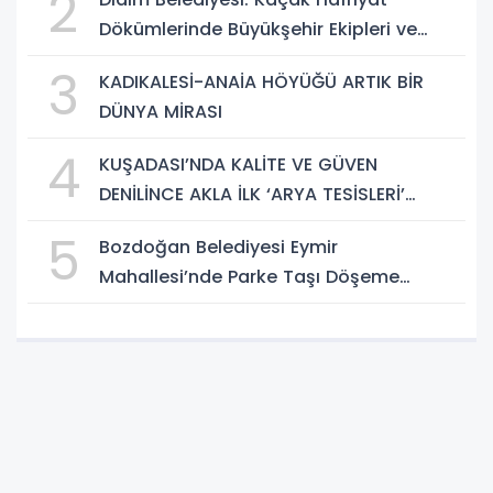
2
Dökümlerinde Büyükşehir Ekipleri ve
Taşeron Firmalar Tespit Edildi
3
KADIKALESİ-ANAİA HÖYÜĞÜ ARTIK BİR
DÜNYA MİRASI
4
KUŞADASI’NDA KALİTE VE GÜVEN
DENİLİNCE AKLA İLK ‘ARYA TESİSLERİ’
GELİYOR
5
Bozdoğan Belediyesi Eymir
Mahallesi’nde Parke Taşı Döşeme
Çalışması Tamamlandı