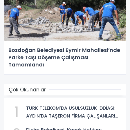
Bozdoğan Belediyesi Eymir Mahallesi’nde
Parke Taşı Döşeme Çalışması
Tamamlandı
Çok Okunanlar
1
TÜRK TELEKOM’DA USULSÜZLÜK İDDİASI:
AYDIN’DA TAŞERON FİRMA ÇALIŞANLARI
HAKLARINI ARIYOR
Didim Belediyesi: Kaçak Hafriyat