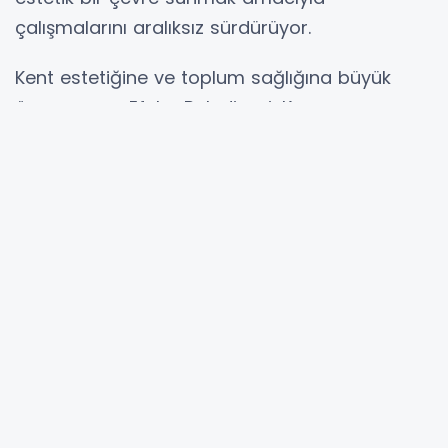
çalışmalarını aralıksız sürdürüyor.
Kent estetiğine ve toplum sağlığına büyük
önem veren Efeler Belediyesi, Kemer
Mahallesi’nde geniş kapsamlı bir temizlik ve
çevre düzenleme harekâtı başlattı. Efeler
Belediyesi Park ve Bahçeler Müdürlüğü ile
Temizlik İşleri Müdürlüğü ekipleri, mahalle
sakinlerine daha konforlu bir yaşam alanı
sunmak için güçlerini birleştirdi.
Kemer Mahallesi’ndeki sokak ve kaldırımlarda
zamanla büyüyen, hem yürüyüşü engelleyen
hem de görüntü kirliliği oluşturan yabancı
otlar için iki müdürlük tam bir koordinasyon