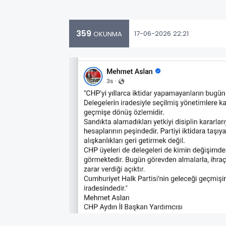
359
17-06-2026 22:21
OKUNMA