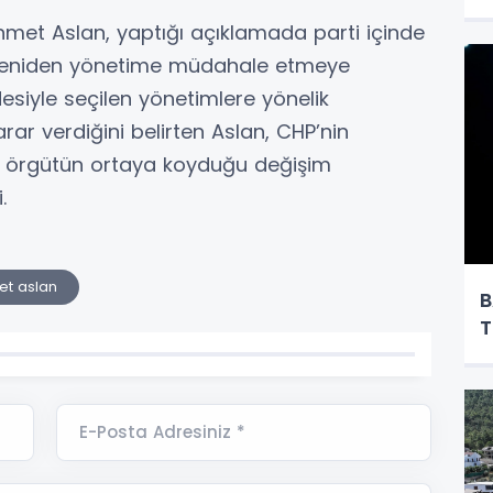
hmet Aslan, yaptığı açıklamada parti içinde
n yeniden yönetime müdahale etmeye
desiyle seçilen yönetimlere yönelik
arar verdiğini belirten Aslan, CHP’nin
l, örgütün ortaya koyduğu değişim
.
t aslan
B
T
E-Posta Adresiniz *