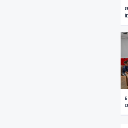
G
İ
E
D