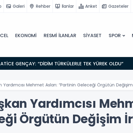
o
Galeri
Rehber
İlanlar
Anket
Gazeteler
CEL
EKONOMİ
RESMİ İLANLAR
SİYASET
SPOR
ATİCE GENÇAY: “DİDİM TÜRKÜLERLE TEK YÜREK OLDU”
n Yardımcısı Mehmet Aslan: “Partinin Geleceği Örgütün Değişim 
aşkan Yardımcısı Mehm
ceği Örgütün Değişim İ