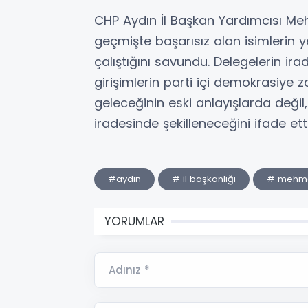
CHP Aydın İl Başkan Yardımcısı Me
geçmişte başarısız olan isimleri
çalıştığını savundu. Delegelerin ira
girişimlerin parti içi demokrasiye z
geleceğinin eski anlayışlarda deği
iradesinde şekilleneceğini ifade etti
#aydın
# il başkanlığı
# mehme
YORUMLAR
Adınız *