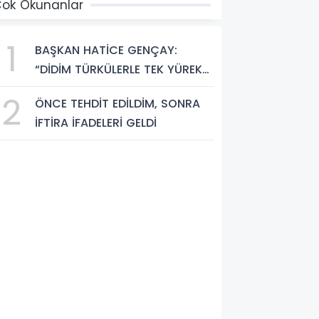
ok Okunanlar
1
BAŞKAN HATİCE GENÇAY:
“DİDİM TÜRKÜLERLE TEK YÜREK
OLDU”
2
ÖNCE TEHDİT EDİLDİM, SONRA
İFTİRA İFADELERİ GELDİ