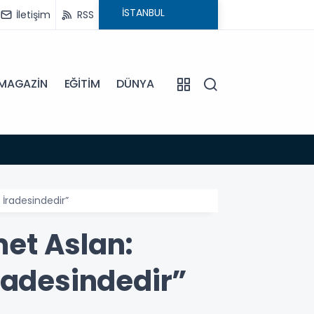
İletişim
RSS
MAGAZİN
EĞİTİM
DÜNYA
16:45
DİDİM
İradesindedir”
et Aslan:
radesindedir”