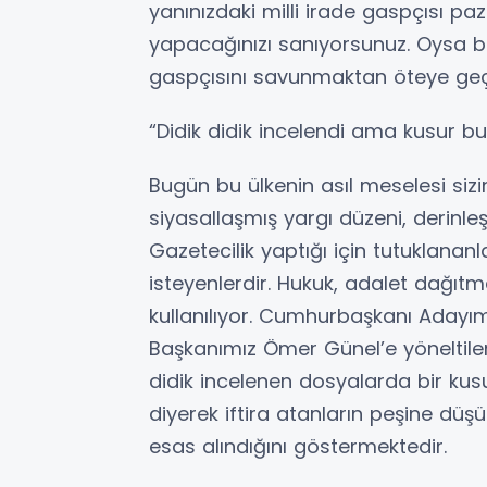
yanınızdaki milli irade gaspçısı paza
yapacağınızı sanıyorsunuz. Oysa bu
gaspçısını savunmaktan öteye ge
“Didik didik incelendi ama kusur b
Bugün bu ülkenin asıl meselesi sizin
siyasallaşmış yargı düzeni, derinleş
Gazetecilik yaptığı için tutuklananl
isteyenlerdir. Hukuk, adalet dağıtm
kullanılıyor. Cumhurbaşkanı Aday
Başkanımız Ömer Günel’e yöneltilen 
didik incelenen dosyalarda bir ku
diyerek iftira atanların peşine düş
esas alındığını göstermektedir.