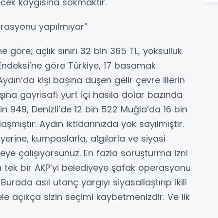
ecek kaygısına sokmaktır.
erasyonu yapılmıyor”
ne göre; açlık sınırı 32 bin 365 TL, yoksulluk
gı Endeksi’ne göre Türkiye, 17 basamak
ydın’da kişi başına düşen gelir çevre illerin
aşına gayrisafi yurt içi hasıla dolar bazında
bin 949, Denizli’de 12 bin 522 Muğla’da 16 bin
laşmıştır. Aydın iktidarınızda yok sayılmıştır.
erine, kumpaslarla, algılarla ve siyasi
ye çalışıyorsunuz. En fazla soruşturma izni
en tek bir AKP’yi belediyeye şafak operasyonu
rada asıl utanç yargıyı siyasallaştırıp ikili
e açıkça sizin seçimi kaybetmenizdir. Ve ilk