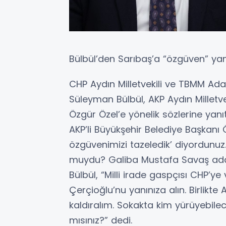
Bülbül’den Sarıbaş’a “özgüven” ya
CHP Aydın Milletvekili ve TBMM A
Süleyman Bülbül, AKP Aydın Milletv
Özgür Özel’e yönelik sözlerine yanıt 
AKP’li Büyükşehir Belediye Başkanı 
özgüvenimizi tazeledik’ diyordunuz
muydu? Galiba Mustafa Savaş aday
Bülbül, “Milli irade gaspçısı CHP’y
Çerçioğlu’nu yanınıza alın. Birlikte
kaldıralım. Sokakta kim yürüyebil
mısınız?” dedi.