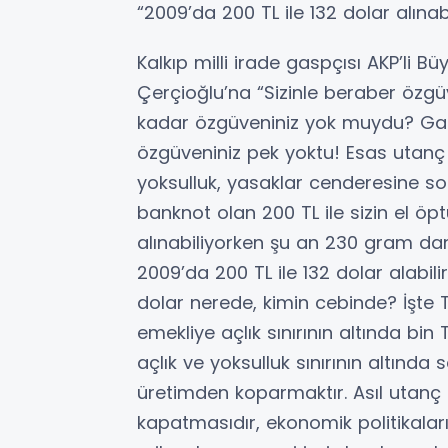
“2009’da 200 TL ile 132 dolar alınab
Kalkıp milli irade gaspçısı AKP’li 
Çerçioğlu’na “Sizinle beraber özgü
kadar özgüveniniz yok muydu? Ga
özgüveniniz pek yoktu! Esas utanç 2
yoksulluk, yasaklar cenderesine so
banknot olan 200 TL ile sizin el 
alınabiliyorken şu an 230 gram dana
2009’da 200 TL ile 132 dolar alabili
dolar nerede, kimin cebinde? İşte T
emekliye açlık sınırının altında bin
açlık ve yoksulluk sınırının altında s
üretimden koparmaktır. Asıl utanç
kapatmasıdır, ekonomik politikaları