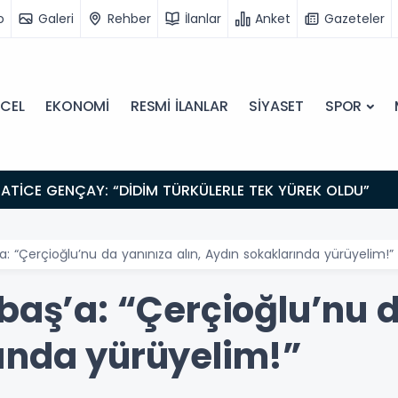
o
Galeri
Rehber
İlanlar
Anket
Gazeteler
CEL
EKONOMİ
RESMİ İLANLAR
SİYASET
SPOR
ATİCE GENÇAY: “DİDİM TÜRKÜLERLE TEK YÜREK OLDU”
a: “Çerçioğlu’nu da yanınıza alın, Aydın sokaklarında yürüyelim!”
baş’a: “Çerçioğlu’nu d
ında yürüyelim!”