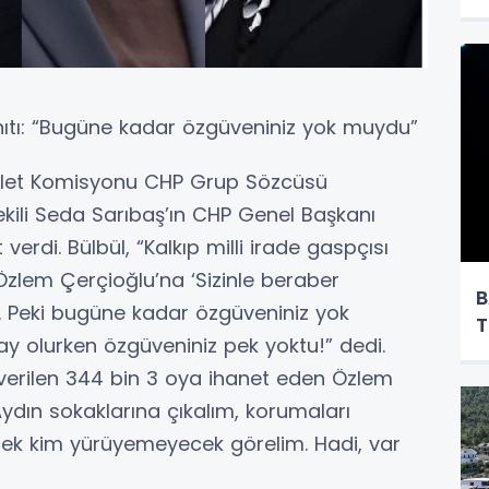
nıtı: “Bugüne kadar özgüveniniz yok muydu”
dalet Komisyonu CHP Grup Sözcüsü
ekili Seda Sarıbaş’ın CHP Genel Başkanı
verdi. Bülbül, “Kalkıp milli irade gaspçısı
Özlem Çerçioğlu’na ‘Sizinle beraber
B
. Peki bugüne kadar özgüveniniz yok
T
 olurken özgüveniniz pek yoktu!” dedi.
e verilen 344 bin 3 oya ihanet eden Özlem
 Aydın sokaklarına çıkalım, korumaları
ecek kim yürüyemeyecek görelim. Hadi, var