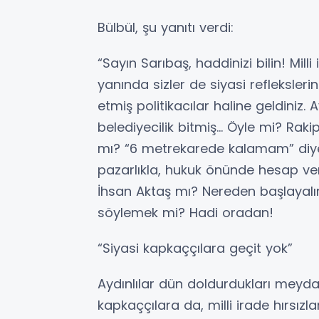
Bülbül, şu yanıtı verdi:
“Sayın Sarıbaş, haddinizi bilin! Mil
yanında sizler de siyasi refleksleri
etmiş politikacılar haline geldiniz. 
belediyecilik bitmiş… Öyle mi? Rakip
mı? “6 metrekarede kalamam” diyere
pazarlıkla, hukuk önünde hesap v
İhsan Aktaş mı? Nereden başlayalı
söylemek mi? Hadi oradan!
“Siyasi kapkaççılara geçit yok”
Aydınlılar dün doldurdukları meyda
kapkaççılara da, milli irade hırsız