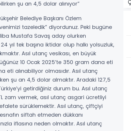
Ç
ilirken şu an 4,5 dolar alınıyor”
Büyükşehir Belediye Başkanı Özlem
venimizi tazeledik” diyordunuz. Peki bugüne
liba Mustafa Savaş aday olurken
4 yıl tek başına iktidar olup halkı yolsuzluk,
kmaktır. Asıl utanç vesikası, en büyük
öptüğünüz 10 Ocak 2025’te 350 gram dana eti
 eti alınabiliyor olmasıdır. Asıl utanç
rken şu an 4,5 dolar almaktır. Aradaki 127,5
ürkiye’yi getirdiğiniz durum bu. Asıl utanç
 TL zam vermek, asıl utanç asgari ücretliyi
efalete sürüklemektir. Asıl utanç, çiftçiyi
 esnafın siftah etmeden dükkanı
nızla iflasına neden olmaktır. Asıl utanç