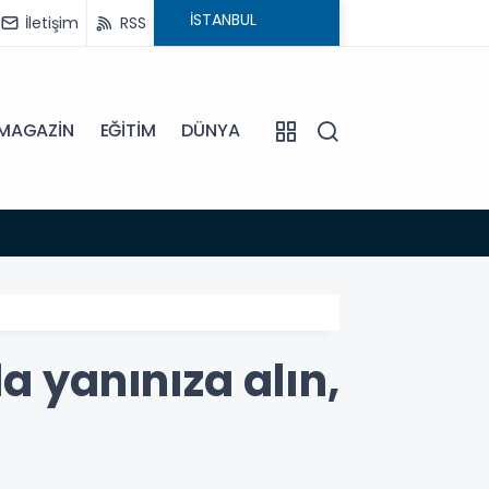
İletişim
RSS
MAGAZİN
EĞİTİM
DÜNYA
16:45
DİDİM
a yanınıza alın,