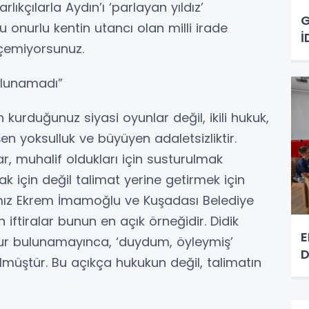
rlıkçılarla Aydın’ı ‘parlayan yıldız’
G
 onurlu kentin utancı olan milli irade
İ
çemiyorsunuz.
ulunamadı”
 kurduğunuz siyasi oyunlar değil, ikili hukuk,
en yoksulluk ve büyüyen adaletsizliktir.
ar, muhalif oldukları için susturulmak
ak için değil talimat yerine getirmek için
ımız Ekrem İmamoğlu ve Kuşadası Belediye
iftiralar bunun en açık örneğidir. Didik
E
sur bulunamayınca, ‘duydum, öyleymiş’
D
ülmüştür. Bu açıkça hukukun değil, talimatın