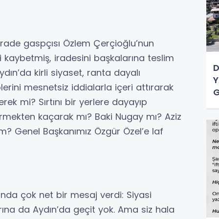
li irade gaspçısı Özlem Çerçioğlu’nun
ni kaybetmiş, iradesini başkalarına teslim
D
Aydın’da kirli siyaset, ranta dayalı
Y
lerini mesnetsiz iddialarla içeri attırarak
G
k mi? Sırtını bir yerlere dayayıp
ermekten kaçarak mı? Baki Nugay mı? Aziz
m? Genel Başkanımız Özgür Özel’e laf
nda çok net bir mesaj verdi: Siyasi
larına da Aydın’da geçit yok. Ama siz hala