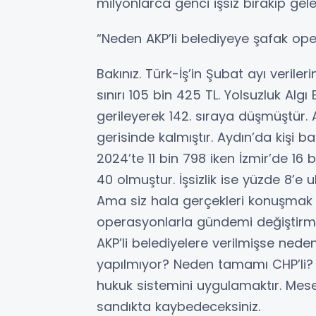
milyonlarca genci işsiz bırakıp gel
“Neden AKP’li belediyeye şafak op
Bakınız. Türk-İş’in Şubat ayı verileri
sınırı 105 bin 425 TL. Yolsuzluk Al
gerileyerek 142. sıraya düşmüştür. A
gerisinde kalmıştır. Aydın’da kişi b
2024’te 11 bin 798 iken İzmir’de 16 
40 olmuştur. İşsizlik ise yüzde 8’e u
Ama siz hala gerçekleri konuşmak y
operasyonlarla gündemi değiştirme
AKP’li belediyelere verilmişse ned
yapılmıyor? Neden tamamı CHP’li? Bu
hukuk sistemini uygulamaktır. Mesel
sandıkta kaybedeceksiniz.