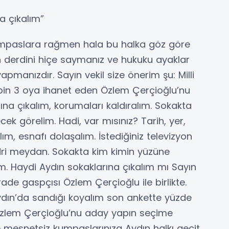
a çıkalım”
kumpaslara rağmen hala bu halka göz göre
 derdini hiçe saymanız ve hukuku ayaklar
yapmanızdır. Sayın vekil size önerim şu: Milli
 bin 3 oya ihanet eden Özlem Çerçioğlu’nu
arına çıkalım, korumaları kaldıralım. Sokakta
k görelim. Hadi, var mısınız? Tarih, yer,
lım, esnafı dolaşalım. İstediğiniz televizyon
odri meydan. Sokakta kim kimin yüzüne
im. Haydi Aydın sokaklarına çıkalım mı Sayın
irade gaspçısı Özlem Çerçioğlu ile birlikte.
Aydın’da sandığı koyalım son ankette yüzde
 Özlem Çerçioğlu’nu aday yapın seçime
ve mesnetsiz kumpaslarınıza Aydın halkı geçit