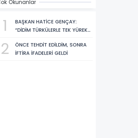
ok Okunanlar
1
BAŞKAN HATİCE GENÇAY:
“DİDİM TÜRKÜLERLE TEK YÜREK
OLDU”
2
ÖNCE TEHDİT EDİLDİM, SONRA
İFTİRA İFADELERİ GELDİ