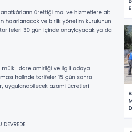
B
E
natkârların ürettiği mal ve hizmetlere ait
ndan hazırlanacak ve birlik yönetim kurulunun
 tarifeleri 30 gün içinde onaylayacak ya da
 mülki idare amirliği ve ilgili odaya
maması halinde tarifeler 15 gün sonra
ar, uygulanabilecek azami ücretleri
B
M
D
U DEVREDE