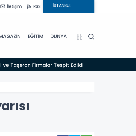
İletişim
RSS
MAGAZİN
EĞİTİM
DÜNYA
16:22
 ve Taşeron Firmalar Tespit Edildi
EFELER
arısı