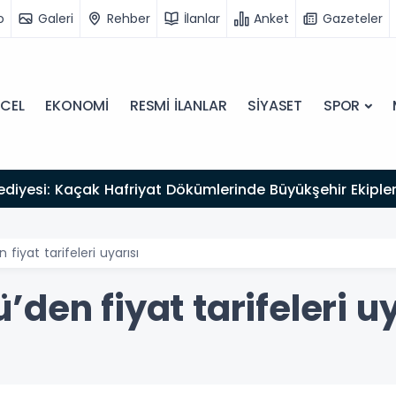
o
Galeri
Rehber
İlanlar
Anket
Gazeteler
CEL
EKONOMİ
RESMİ İLANLAR
SİYASET
SPOR
ediyesi: Kaçak Hafriyat Dökümlerinde Büyükşehir Ekipleri
fiyat tarifeleri uyarısı
den fiyat tarifeleri uy