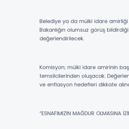
Belediye ya da mülki idare amirliği t
Bakanlığın olumsuz görüş bildirdiğ
değerlendirilecek.
Komisyon; mülki idare amirinin başk
temsilcilerinden oluşacak. Değerle
ve enflasyon hedefleri dikkate alına
“ESNAFIMIZIN MAĞDUR OLMASINA İZ