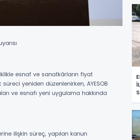
uyarısı
klikle esnaf ve sanatkârların fiyat
E
lük süreci yeniden düzenlenirken, AYESOB
İ
arı ve esnafı yeni uygulama hakkında
erine ilişkin süreç, yapılan kanun