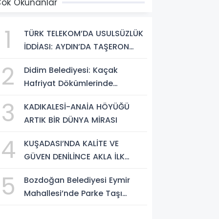
ok Okunanlar
1
TÜRK TELEKOM’DA USULSÜZLÜK
İDDİASI: AYDIN’DA TAŞERON
FİRMA ÇALIŞANLARI HAKLARINI
2
Didim Belediyesi: Kaçak
ARIYOR
Hafriyat Dökümlerinde
Büyükşehir Ekipleri ve Taşeron
3
KADIKALESİ-ANAİA HÖYÜĞÜ
Firmalar Tespit Edildi
ARTIK BİR DÜNYA MİRASI
4
KUŞADASI’NDA KALİTE VE
GÜVEN DENİLİNCE AKLA İLK
‘ARYA TESİSLERİ’ GELİYOR
5
Bozdoğan Belediyesi Eymir
Mahallesi’nde Parke Taşı
Döşeme Çalışması