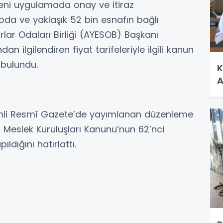
 Yeni uygulamada onay ve itiraz
oda ve yaklaşık 52 bin esnafın bağlı
ar Odaları Birliği (AYESOB) Başkanı
 ilgilendiren fiyat tarifeleriyle ilgili kanun
 bulundu.
K
A
rihli Resmî Gazete’de yayımlanan düzenleme
r Meslek Kuruluşları Kanunu’nun 62’nci
ldığını hatırlattı.