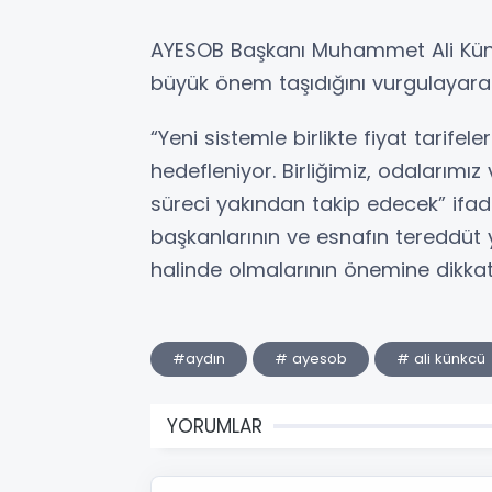
AYESOB Başkanı Muhammet Ali Kün
büyük önem taşıdığını vurgulayara
“Yeni sistemle birlikte fiyat tarife
hedefleniyor. Birliğimiz, odalarım
süreci yakından takip edecek” ifad
başkanlarının ve esnafın tereddüt 
halinde olmalarının önemine dikkat 
#aydın
# ayesob
# ali künkcü
YORUMLAR