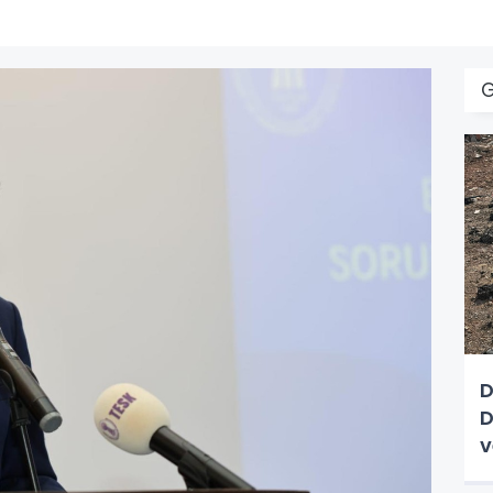
D
D
v