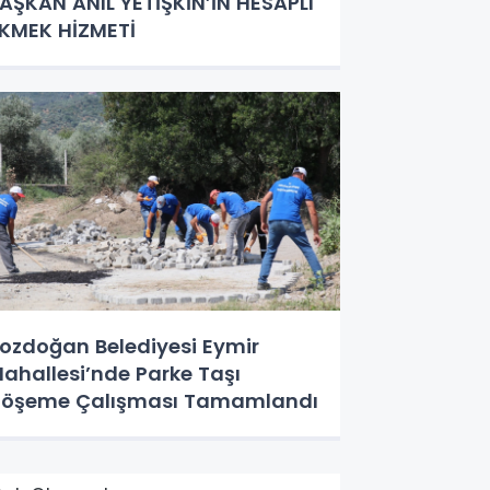
AŞKAN ANIL YETİŞKİN’İN HESAPLI
KMEK HİZMETİ
ozdoğan Belediyesi Eymir
ahallesi’nde Parke Taşı
öşeme Çalışması Tamamlandı