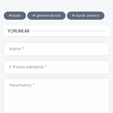
#aydın
# germencik bld
# burak zencirci
YORUMLAR
Adınız *
E-Posta Adresiniz *
Yorumunuz *