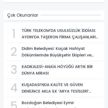
Çok Okunanlar
1
TÜRK TELEKOM’DA USULSÜZLÜK İDDİASI:
AYDIN’DA TAŞERON FİRMA ÇALIŞANLARI
HAKLARINI ARIYOR
2
Didim Belediyesi: Kaçak Hafriyat
Dökümlerinde Büyükşehir Ekipleri ve
Taşeron Firmalar Tespit Edildi
3
KADIKALESİ-ANAİA HÖYÜĞÜ ARTIK BİR
DÜNYA MİRASI
4
KUŞADASI’NDA KALİTE VE GÜVEN
DENİLİNCE AKLA İLK ‘ARYA TESİSLERİ’
GELİYOR
5
Bozdoğan Belediyesi Eymir