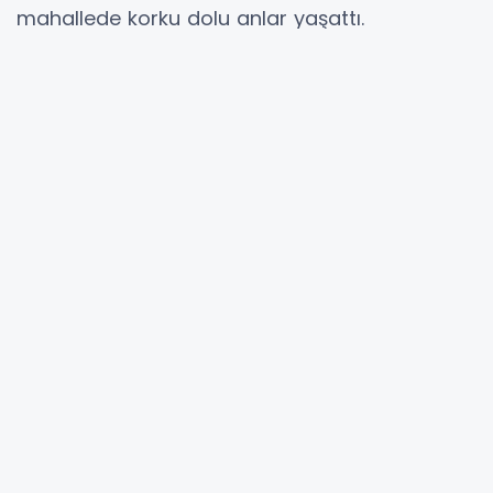
mahallede korku dolu anlar yaşattı.
İhbar üzerine bölgeye Aydın Büyükşehir
Belediyesi İtfaiye ekipleri sevk edilirken,
Bozdoğan Belediyesi de tankerlerle söndürme
çalışmalarına destek verdi. Ekiplerin yoğun
müdahalesi sonucu yangın kontrol altına
alınırken, bölgede soğutma çalışmalarının
devam ettiği öğrenildi.
Yangında evin büyük bölümünün kullanılamaz
hale geldiği belirtilirken, alevlerin çevredeki