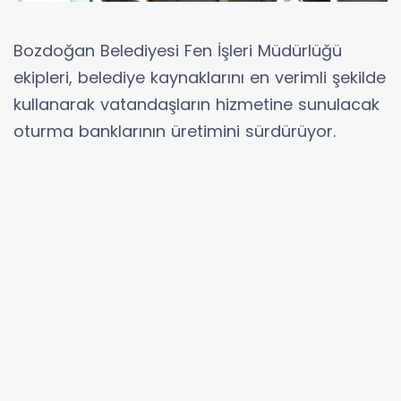
Bozdoğan Belediyesi Fen İşleri Müdürlüğü
ekipleri, belediye kaynaklarını en verimli şekilde
kullanarak vatandaşların hizmetine sunulacak
oturma banklarının üretimini sürdürüyor.
Belediyenin kendi atölyelerinde üretilen
banklar, ilçenin farklı noktalarına yerleştirilerek
vatandaşların kullanımına sunulacak. Üretilen
banklarla hem kamusal alanların daha
kullanışlı hale getirilmesi hem de ilçenin yaşam
kalitesinin artırılması hedefleniyor.