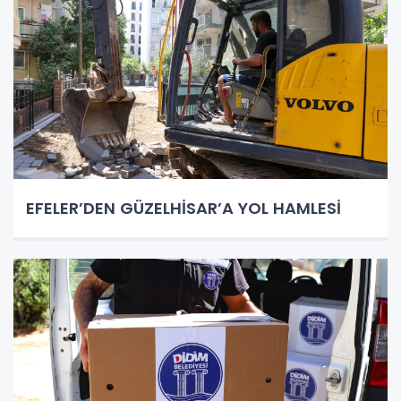
EFELER’DEN GÜZELHİSAR’A YOL HAMLESİ