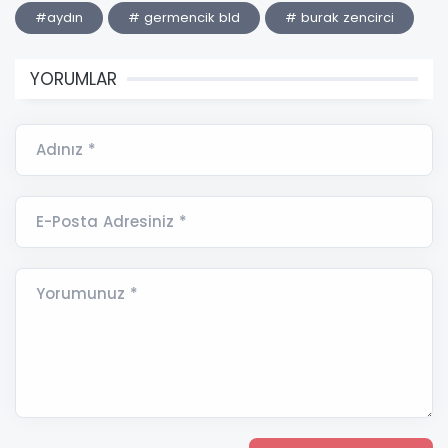
#aydın
# germencik bld
# burak zencirci
YORUMLAR
Adınız *
E-Posta Adresiniz *
Yorumunuz *