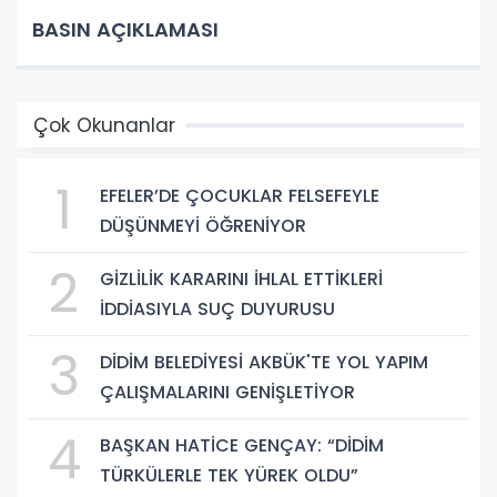
BASIN AÇIKLAMASI
Çok Okunanlar
1
EFELER’DE ÇOCUKLAR FELSEFEYLE
DÜŞÜNMEYİ ÖĞRENİYOR
2
GİZLİLİK KARARINI İHLAL ETTİKLERİ
İDDİASIYLA SUÇ DUYURUSU
3
DİDİM BELEDİYESİ AKBÜK'TE YOL YAPIM
ÇALIŞMALARINI GENİŞLETİYOR
4
BAŞKAN HATİCE GENÇAY: “DİDİM
TÜRKÜLERLE TEK YÜREK OLDU”