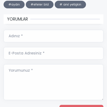
#aydın
#efeler bld
# anıl yetişkin
YORUMLAR
Adınız *
E-Posta Adresiniz *
Yorumunuz *