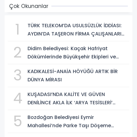
Çok Okunanlar
1
TÜRK TELEKOM’DA USULSÜZLÜK İDDİASI:
AYDIN’DA TAŞERON FİRMA ÇALIŞANLARI
HAKLARINI ARIYOR
2
Didim Belediyesi: Kaçak Hafriyat
Dökümlerinde Büyükşehir Ekipleri ve
Taşeron Firmalar Tespit Edildi
3
KADIKALESİ-ANAİA HÖYÜĞÜ ARTIK BİR
DÜNYA MİRASI
4
KUŞADASI’NDA KALİTE VE GÜVEN
DENİLİNCE AKLA İLK ‘ARYA TESİSLERİ’
GELİYOR
5
Bozdoğan Belediyesi Eymir
Mahallesi’nde Parke Taşı Döşeme
Çalışması Tamamlandı