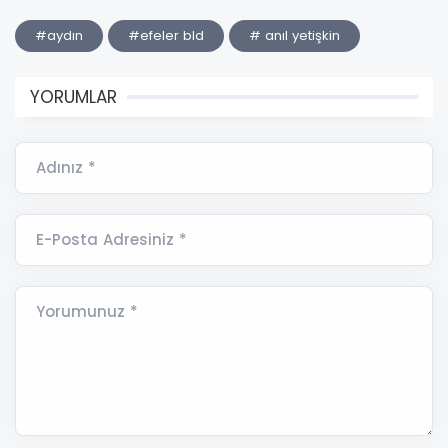
#aydın
#efeler bld
# anıl yetişkin
YORUMLAR
Adınız *
E-Posta Adresiniz *
Yorumunuz *