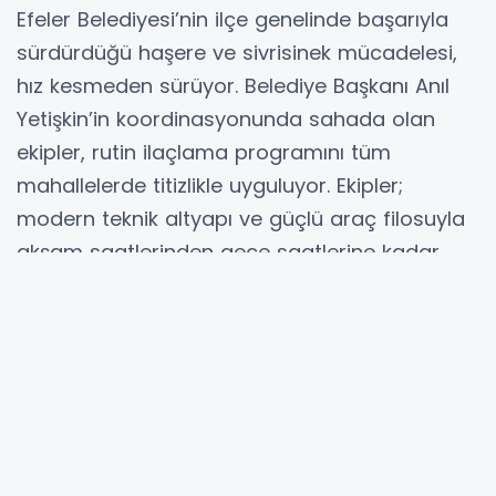
Efeler Belediyesi’nin ilçe genelinde başarıyla
sürdürdüğü haşere ve sivrisinek mücadelesi,
hız kesmeden sürüyor. Belediye Başkanı Anıl
Yetişkin’in koordinasyonunda sahada olan
ekipler, rutin ilaçlama programını tüm
mahallelerde titizlikle uyguluyor. Ekipler;
modern teknik altyapı ve güçlü araç filosuyla
akşam saatlerinden gece saatlerine kadar
sahada tam kadro görev yapıyor.
SOKAKLAR ULV TEKNOLOJİSİYLE TARANIYOR
İlçe genelinde halk sağlığını korumak ve yaz
aylarını daha konforlu hale getirmek amacıyla
aralıksız süren ilaçlama seferberliğinde,
havada uzun süre asılı kalabilen ULV sisleme