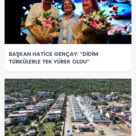
BAŞKAN HATİCE GENÇAY: “DİDİM
TÜRKÜLERLE TEK YÜREK OLDU”