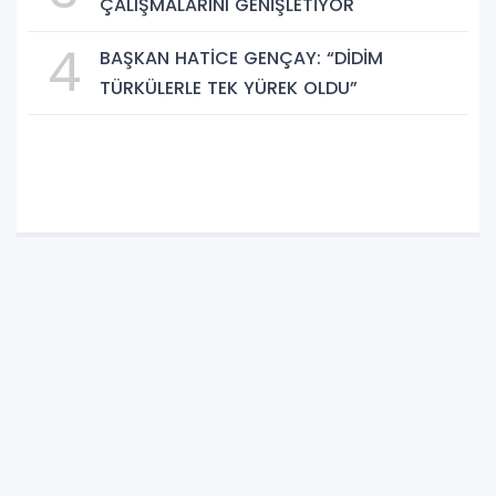
ÇALIŞMALARINI GENİŞLETİYOR
4
BAŞKAN HATİCE GENÇAY: “DİDİM
TÜRKÜLERLE TEK YÜREK OLDU”