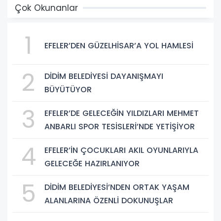
Çok Okunanlar
1
EFELER’DEN GÜZELHİSAR’A YOL HAMLESİ
2
DİDİM BELEDİYESİ DAYANIŞMAYI
BÜYÜTÜYOR
3
EFELER’DE GELECEĞİN YILDIZLARI MEHMET
ANBARLI SPOR TESİSLERİ’NDE YETİŞİYOR
4
EFELER’İN ÇOCUKLARI AKIL OYUNLARIYLA
GELECEĞE HAZIRLANIYOR
5
DİDİM BELEDİYESİ’NDEN ORTAK YAŞAM
ALANLARINA ÖZENLİ DOKUNUŞLAR