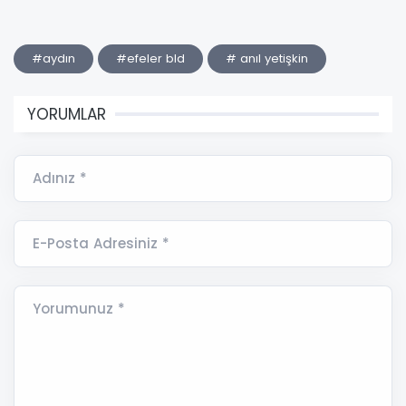
#aydın
#efeler bld
# anıl yetişkin
YORUMLAR
Adınız *
E-Posta Adresiniz *
Yorumunuz *