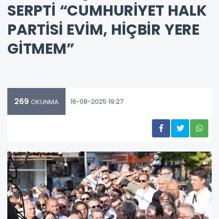
SERPTİ “CUMHURİYET HALK
PARTİSİ EVİM, HİÇBİR YERE
GİTMEM”
269
16-08-2025 19:27
OKUNMA