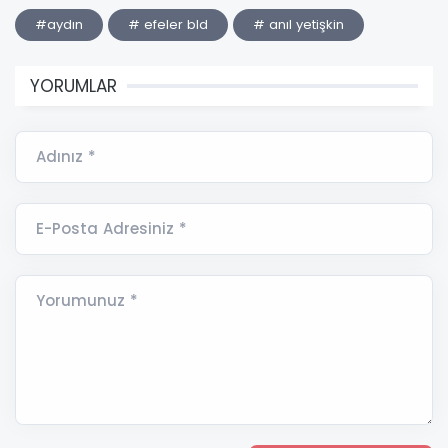
#aydın
# efeler bld
# anıl yetişkin
YORUMLAR
Adınız *
E-Posta Adresiniz *
Yorumunuz *