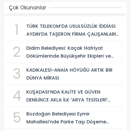
Çok Okunanlar
1
TÜRK TELEKOM’DA USULSÜZLÜK İDDİASI:
AYDIN’DA TAŞERON FİRMA ÇALIŞANLARI
HAKLARINI ARIYOR
2
Didim Belediyesi: Kaçak Hafriyat
Dökümlerinde Büyükşehir Ekipleri ve
Taşeron Firmalar Tespit Edildi
3
KADIKALESİ-ANAİA HÖYÜĞÜ ARTIK BİR
DÜNYA MİRASI
4
KUŞADASI’NDA KALİTE VE GÜVEN
DENİLİNCE AKLA İLK ‘ARYA TESİSLERİ’
GELİYOR
5
Bozdoğan Belediyesi Eymir
Mahallesi’nde Parke Taşı Döşeme
Çalışması Tamamlandı