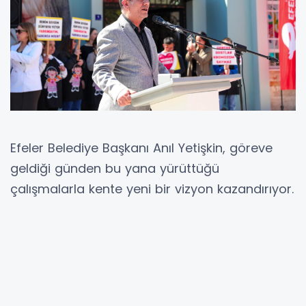
Efeler Belediye Başkanı Anıl Yetişkin, göreve
geldiği günden bu yana yürüttüğü
çalışmalarla kente yeni bir vizyon kazandırıyor.
Üst yapıdan ulaşım güvenliğine, yeşil alan
düzenlemelerinden halk sağlığını koruyan
uygulamalara kadar temel belediyeciliğin tüm
alanlarında aktif bir yönetim sergileyen
Yetişkin, aynı zamanda sosyal projelerle de