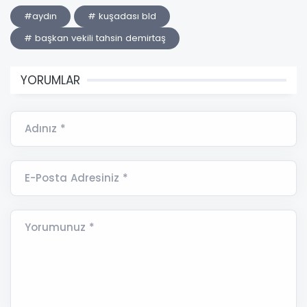
#aydın
# kuşadası bld
# başkan vekili tahsin demirtaş
YORUMLAR
Adınız *
E-Posta Adresiniz *
Yorumunuz *