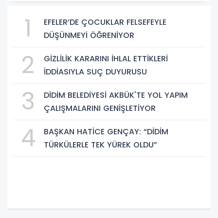
1
EFELER’DE ÇOCUKLAR FELSEFEYLE
DÜŞÜNMEYİ ÖĞRENİYOR
2
GİZLİLİK KARARINI İHLAL ETTİKLERİ
İDDİASIYLA SUÇ DUYURUSU
3
DİDİM BELEDİYESİ AKBÜK'TE YOL YAPIM
ÇALIŞMALARINI GENİŞLETİYOR
4
BAŞKAN HATİCE GENÇAY: “DİDİM
TÜRKÜLERLE TEK YÜREK OLDU”