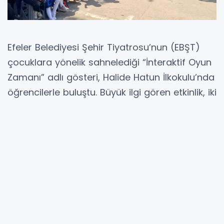
Efeler Belediyesi Şehir Tiyatrosu’nun (EBŞT)
çocuklara yönelik sahnelediği “İnteraktif Oyun
Zamanı” adlı gösteri, Halide Hatun İlkokulu’nda
öğrencilerle buluştu. Büyük ilgi gören etkinlik, iki
ayrı seans halinde gerçekleştirildi.
Çocukların eğlenirken öğrenmesini amaçlayan
gösteride; müzik, dans, drama ve çeşitli sahne
oyunları yer aldı. Gösteri boyunca öğrenciler
sadece izleyici olmadı, sahneye katılarak
etkinliğin bir parçası haline geldi. İnteraktif
bölümlerde çocukların enerjisi ve heyecanı
salona renkli görüntüler yansıttı.