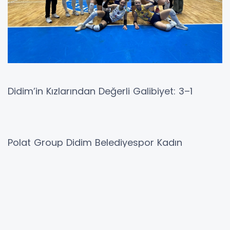
Didim’in Kızlarından Değerli Galibiyet: 3–1
Polat Group Didim Belediyespor Kadın
Voleybol Takımı, TVF Kadınlar 2. Ligi 7. Grup 22.
hafta mücadelesinde Aydın Büyükşehir
Belediyespor’u 3-1 mağlup ederek önemli bir
galibiyete imza attı.