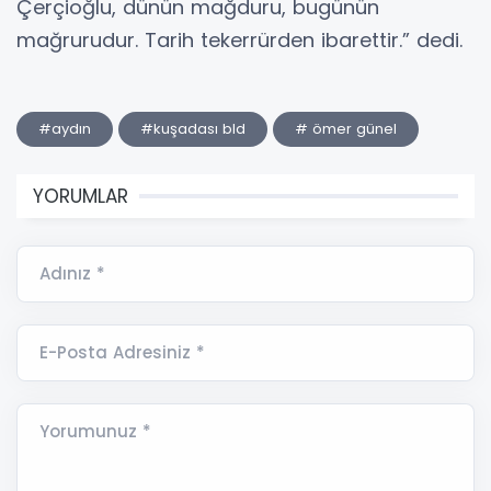
Çerçioğlu, dünün mağduru, bugünün
mağrurudur. Tarih tekerrürden ibarettir.” dedi.
#aydın
#kuşadası bld
# ömer günel
YORUMLAR
Adınız *
E-Posta Adresiniz *
Yorumunuz *