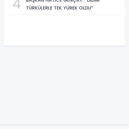
4
BAŞKAN HATİCE GENÇAY: “DİDİM
TÜRKÜLERLE TEK YÜREK OLDU”