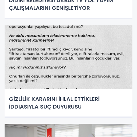
DİDİM BELEDİYESİ AKBÜK'TE YOL YAPIM
ÇALIŞMALARINI GENİŞLETİYOR
GİZLİLİK KARARINI İHLAL ETTİKLERİ
İDDİASIYLA SUÇ DUYURUSU