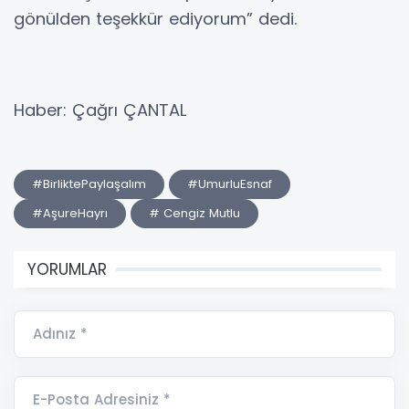
gönülden teşekkür ediyorum” dedi.
Haber: Çağrı ÇANTAL
#BirliktePaylaşalım
#UmurluEsnaf
#AşureHayrı
# Cengiz Mutlu
YORUMLAR
Adınız *
E-Posta Adresiniz *