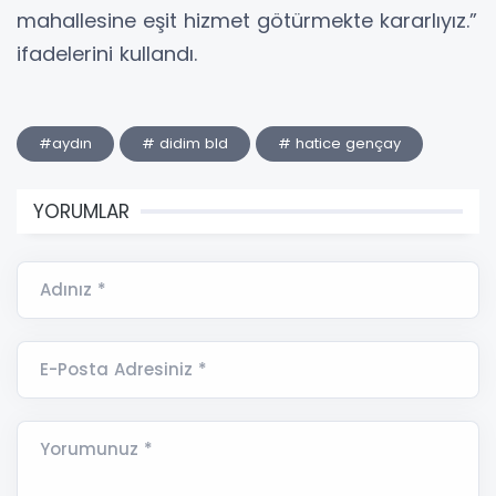
mahallesine eşit hizmet götürmekte kararlıyız.”
ifadelerini kullandı.
#aydın
# didim bld
# hatice gençay
YORUMLAR
Adınız *
E-Posta Adresiniz *
Yorumunuz *