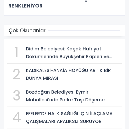
RENKLENİYOR
Çok Okunanlar
1
Didim Belediyesi: Kaçak Hafriyat
Dökümlerinde Büyükşehir Ekipleri ve
Taşeron Firmalar Tespit Edildi
2
KADIKALESİ-ANAİA HÖYÜĞÜ ARTIK BİR
DÜNYA MİRASI
3
Bozdoğan Belediyesi Eymir
Mahallesi’nde Parke Taşı Döşeme
Çalışması Tamamlandı
4
EFELER’DE HALK SAĞLIĞI İÇİN İLAÇLAMA
ÇALIŞMALARI ARALIKSIZ SÜRÜYOR