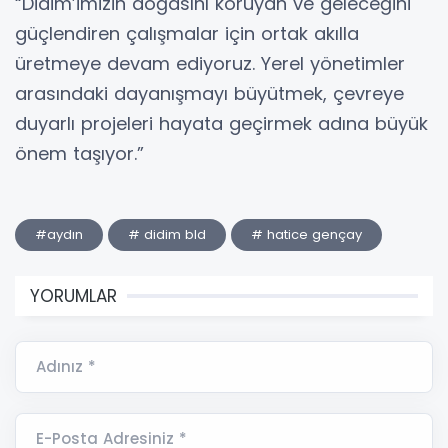
“Didim’imizin doğasını koruyan ve geleceğini
güçlendiren çalışmalar için ortak akılla
üretmeye devam ediyoruz. Yerel yönetimler
arasındaki dayanışmayı büyütmek, çevreye
duyarlı projeleri hayata geçirmek adına büyük
önem taşıyor.”
#aydın
# didim bld
# hatice gençay
YORUMLAR
Adınız *
E-Posta Adresiniz *