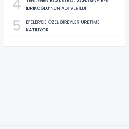
4
YENİLENEN BASKETBOL SAHASINA EFE
İBRİKOĞLU’NUN ADI VERİLDİ
5
EFELER’DE ÖZEL BİREYLER ÜRETİME
KATILIYOR