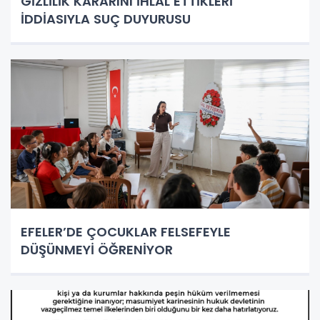
GİZLİLİK KARARINI İHLAL ETTİKLERİ
İDDİASIYLA SUÇ DUYURUSU
EFELER’DE ÇOCUKLAR FELSEFEYLE
DÜŞÜNMEYİ ÖĞRENİYOR