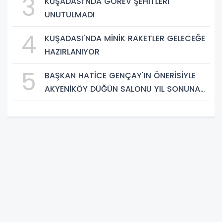
3
KUŞADASI’NDA GÖREV ŞEHİTLERİ
UNUTULMADI
4
KUŞADASI'NDA MİNİK RAKETLER GELECEĞE
HAZIRLANIYOR
5
BAŞKAN HATİCE GENÇAY'IN ÖNERİSİYLE
AKYENİKÖY DÜĞÜN SALONU YIL SONUNA
KADAR ÜCRETSİZ