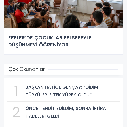
EFELER’DE ÇOCUKLAR FELSEFEYLE
DÜŞÜNMEYİ ÖĞRENİYOR
Çok Okunanlar
1
BAŞKAN HATİCE GENÇAY: “DİDİM
TÜRKÜLERLE TEK YÜREK OLDU”
2
ÖNCE TEHDİT EDİLDİM, SONRA İFTİRA
İFADELERİ GELDİ