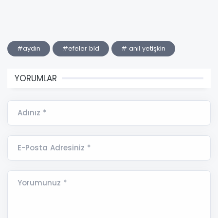
#aydın
#efeler bld
# anıl yetişkin
YORUMLAR
Adınız *
E-Posta Adresiniz *
Yorumunuz *