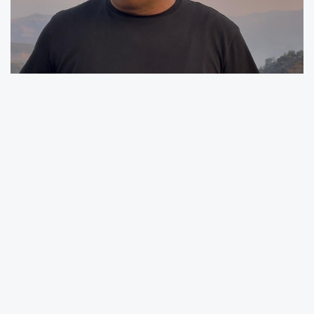
Aydın’ın Bozdoğan ilçesinde Yazıkent
Mahallesi’nde başlayarak Karaahmetler
Mahallesi sınırına kadar ilerleyen orman