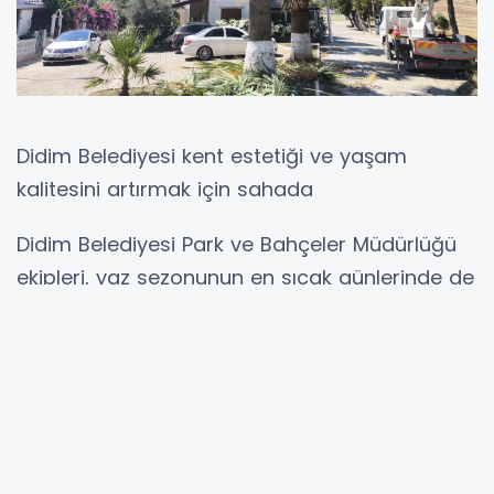
Didim Belediyesi kent estetiği ve yaşam
kalitesini artırmak için sahada
Didim Belediyesi Park ve Bahçeler Müdürlüğü
ekipleri, yaz sezonunun en sıcak günlerinde de
çalışmalarına aralıksız devam ediyor.
Kapsamlı temizlik, ot biçme, ağaç budama ve
bakım çalışmalarıyla kent genelindeki yeşil
alanlar düzenli hale getirilirken, halkın daha
temiz, sağlıklı ve estetik bir çevrede yaşaması
hedefleniyor.