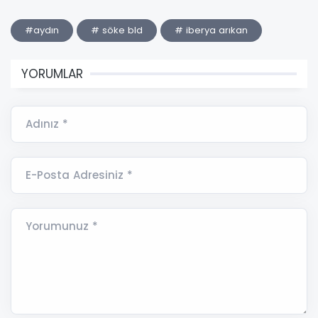
#aydın
# söke bld
# iberya arıkan
YORUMLAR
Adınız *
E-Posta Adresiniz *
Yorumunuz *