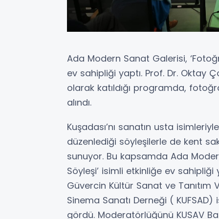
Ada Modern Sanat Galerisi, ‘Fotoğraf
ev sahipliği yaptı. Prof. Dr. Oktay
olarak katıldığı programda, fotoğra
alındı.
Kuşadası’nı sanatın usta isimleriy
düzenlediği söyleşilerle de kent sak
sunuyor. Bu kapsamda Ada Modern S
Söyleşi’ isimli etkinliğe ev sahipliğ
Güvercin Kültür Sanat ve Tanıtım V
Sinema Sanatı Derneği ( KUFSAD) işbi
gördü. Moderatörlüğünü KUSAV Başk