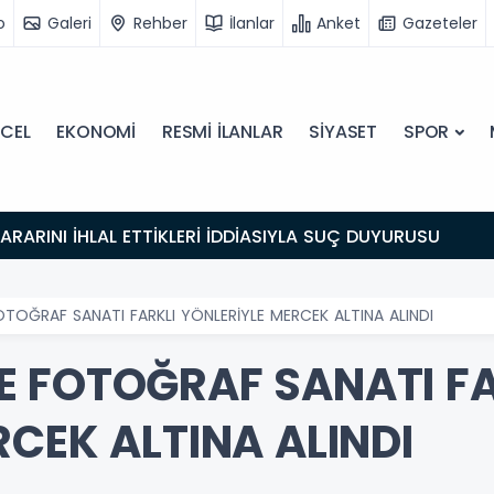
o
Galeri
Rehber
İlanlar
Anket
Gazeteler
CEL
EKONOMİ
RESMİ İLANLAR
SİYASET
SPOR
 KARARINI İHLAL ETTİKLERİ İDDİASIYLA SUÇ DUYURUSU
TOĞRAF SANATI FARKLI YÖNLERİYLE MERCEK ALTINA ALINDI
 FOTOĞRAF SANATI FA
CEK ALTINA ALINDI