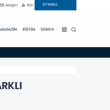
İletişim
RSS
MAGAZİN
EĞİTİM
DÜNYA
15:45
EFELE
RKLI