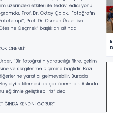
im üzerindeki etkileri ile tedavi edici yönü
rogramda, Prof. Dr. Oktay Çolak, ‘Fotoğrafın
 Fototerapi”, Prof. Dr. Osman Ürper ise
 Ötesine Geçmek” başlıkları altında
E
D
 ÇOK ÖNEMLİ”
per, “Bir fotoğrafın yaratıcılığı fikre, çekim
ne ve sergilenme biçimine bağlıdır. Bazı
 diğerlerine yaratıcı gelmeyebilir. Burada
izleyiciyi etkilemesi de çok önemlidir. Aslında
u eğitimle geliştirebiliriz” dedi.
KTIĞINDA KENDİNİ GÖRÜR”