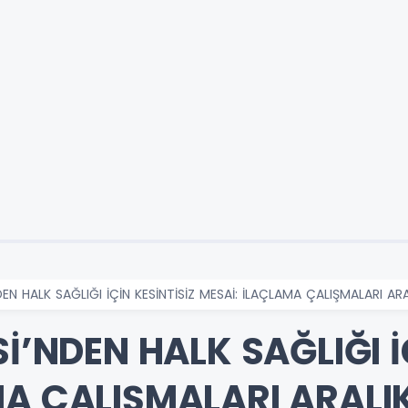
DEN HALK SAĞLIĞI İÇİN KESİNTİSİZ MESAİ: İLAÇLAMA ÇALIŞMALARI AR
Sİ’NDEN HALK SAĞLIĞI İ
MA ÇALIŞMALARI ARALI