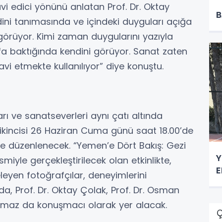
vi edici yönünü anlatan Prof. Dr. Oktay
B
dini tanımasında ve içindeki duyguları açığa
görüyor. Kimi zaman duygularını yazıyla
fa baktığında kendini görüyor. Sanat zaten
vi etmekte kullanılıyor” diye konuştu.
ı ve sanatseverleri aynı çatı altında
 ikincisi 26 Haziran Cuma günü saat 18.00’de
e düzenlenecek. “Yemen’e Dört Bakış: Gezi
Y
ismiyle gerçekleştirilecek olan etkinlikte,
E
eleyen fotoğrafçılar, deneyimlerini
a, Prof. Dr. Oktay Çolak, Prof. Dr. Osman
lmaz da konuşmacı olarak yer alacak.
Ç