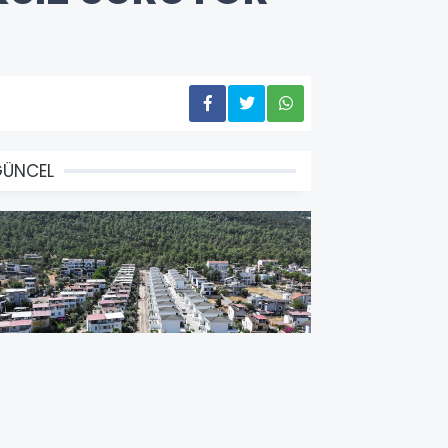
GÜNCEL
İDİM BELEDİYESİ AKBÜK'TE YOL