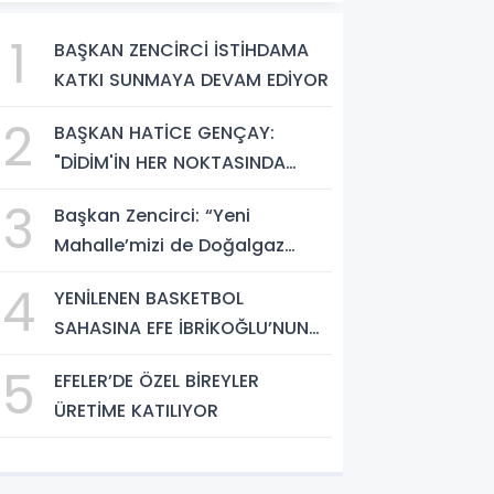
1
BAŞKAN ZENCİRCİ İSTİHDAMA
KATKI SUNMAYA DEVAM EDİYOR
2
BAŞKAN HATİCE GENÇAY:
"DİDİM'İN HER NOKTASINDA
GECE GÜNDÜZ SAHADAYIZ"
3
Başkan Zencirci: “Yeni
Mahalle’mizi de Doğalgaz
Konforuyla Buluşturuyoruz”
4
YENİLENEN BASKETBOL
SAHASINA EFE İBRİKOĞLU’NUN
ADI VERİLDİ
5
EFELER’DE ÖZEL BİREYLER
ÜRETİME KATILIYOR