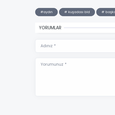
#aydın
# kuşadası bld
# başka
YORUMLAR
Adınız *
Yorumunuz *