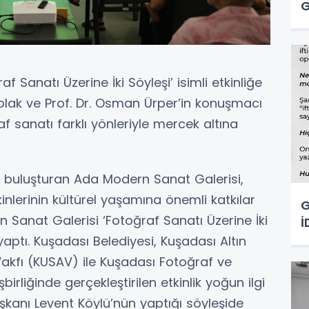
G
 Sanatı Üzerine İki Söyleşi’ isimli etkinliğe
 Çolak ve Prof. Dr. Osman Ürper’in konuşmacı
f sanatı farklı yönleriyle mercek altına
le buluşturan Ada Modern Sanat Galerisi,
inlerinin kültürel yaşamına önemli katkılar
G
anat Galerisi ‘Fotoğraf Sanatı Üzerine İki
İ
i yaptı. Kuşadası Belediyesi, Kuşadası Altın
akfı (KUSAV) ile Kuşadası Fotoğraf ve
rliğinde gerçekleştirilen etkinlik yoğun ilgi
anı Levent Köylü’nün yaptığı söyleşide